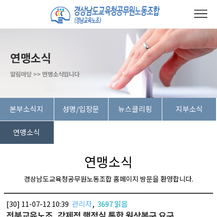
연맹소식
알림마당 >> 연맹소식입니다
본부소식지
성명/입장문
뉴스클리핑
지부소식
연맹소식
연맹소식
경상남도교육청공무원노동조합 홈페이지 방문을 환영합니다.
[30] 11-07-12 10:39
관리자
,
3697 읽음
전북교육노조, 강제적 행정실 통합 원상복구 요구