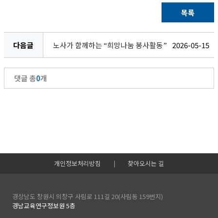
목록
다음글
노사가 함께하는 “희망나눔 봉사활동”
2026-05-15
댓글 총
0
개
개인정보처리방침
|
찾아오시는 길
경상남도 창원시 의창구 사림로 111길 20(사림동 159번지)
경남교육연구정보원 5층