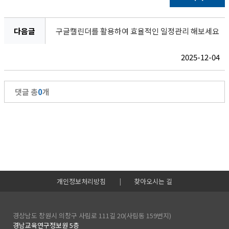
다음글
구글캘린더를 활용하여 효율적인 일정관리 해보세요
2025-12-04
댓글 총
0
개
개인정보처리방침
|
찾아오시는 길
경상남도 창원시 의창구 사림로 111길 20(사림동 159번지)
경남교육연구정보원 5층