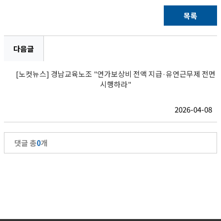
목록
다음글
[노컷뉴스] 경남교육노조 "연가보상비 전액 지급·유연근무제 전면
시행하라"
2026-04-08
댓글 총
0
개