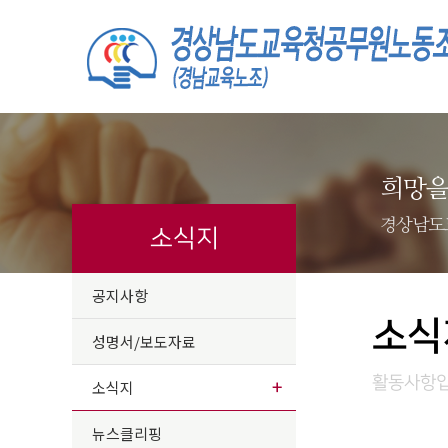
희망을
경상남도
소식지
공지사항
소식
성명서/보도자료
활동사항입
소식지
뉴스클리핑