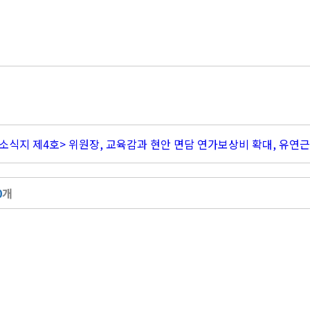
<소식지 제4호> 위원장, 교육감과 현안 면담 연가보상비 확대, 유연
0
개