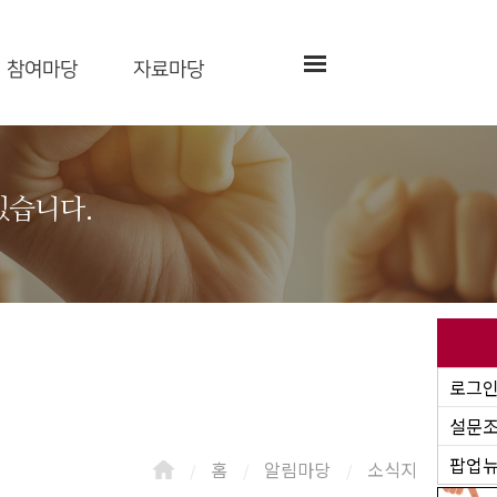
참여마당
자료마당
있습니다.
로그
설문
팝업뉴
홈
알림마당
소식지
/
/
/